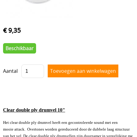
Drum hardware
Drumstokken
Drum toebehoren
€ 9,35
Accesoires
Beschikbaar
Percussie
Tweedehands drumstellen
Aantal
Uitverkoop
Cadeaubon
Overig
Clear double ply drumvel 10"
Het clear double ply drumvel heeft een gecontroleerde sound met een
mooie attack. Overtones worden gereduceerd door de dubbele laag structuur
van het vel. De clear double ply drumvellen zijn duurzamer in vergelijking me