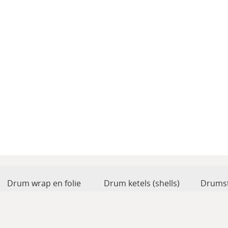
Drum wrap en folie
Drum ketels (shells)
Drumst
Drum toebehoren
Accesoires
Percus