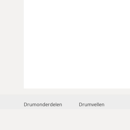
Drumonderdelen
Drumvellen
Drum hardware
Drumstokken