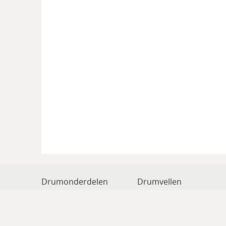
Drumonderdelen
Drumvellen
Drum hardware
Drumstokken