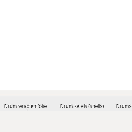
Drum wrap en folie
Drum ketels (shells)
Drumst
Drum toebehoren
Accesoires
Percus