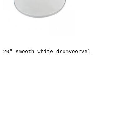
Drum hardware
Drumstokken
Drum toebehoren
Accesoires
Percussie
20" smooth white drumvoorvel
Tweedehands drumstellen
Uitverkoop
Cadeaubon
Overig