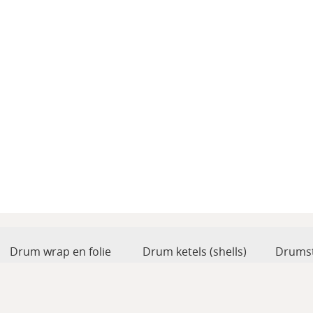
Drum wrap en folie
Drum ketels (shells)
Drumst
Drum toebehoren
Accesoires
Percus