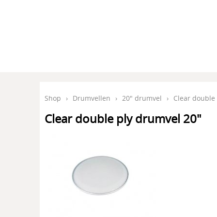
Shop
›
Drumvellen
›
20" drumvel
›
Clear double
Clear double ply drumvel 20"