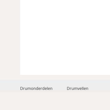
Drumonderdelen
Drumvellen
Drum hardware
Drumstokken