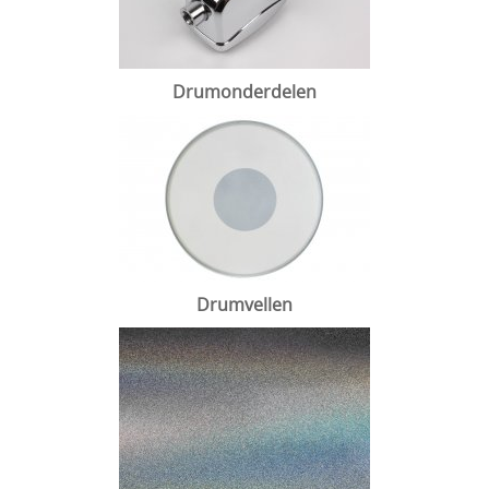
Drum hardware
Drumstokken
Drum toebehoren
Drumonderdelen
Accesoires
Percussie
Tweedehands drumstellen
Uitverkoop
Drumvellen
Cadeaubon
Overig