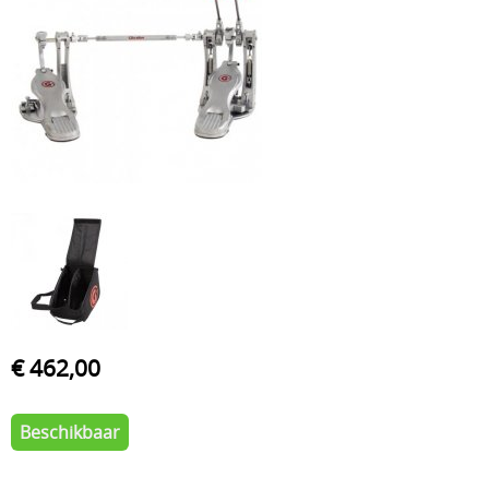
Drum hardware
Drumstokken
Drum toebehoren
Accesoires
Percussie
Tweedehands drumstellen
Uitverkoop
Cadeaubon
Overig
€ 462,00
Beschikbaar