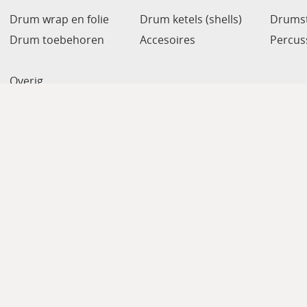
Drum wrap en folie
Drum ketels (shells)
Drumst
Drum toebehoren
Accesoires
Percus
Overig
e
Info
Contact
Mijn a
Powered by
Easy
Webshop