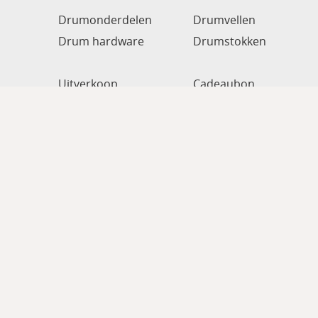
Drumonderdelen
Drumvellen
Drum hardware
Drumstokken
Uitverkoop
Cadeaubon
Shop
Custom drum & servic