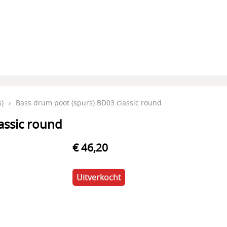
)
›
Bass drum poot (spurs) BD03 classic round
assic round
€ 46,20
Uitverkocht