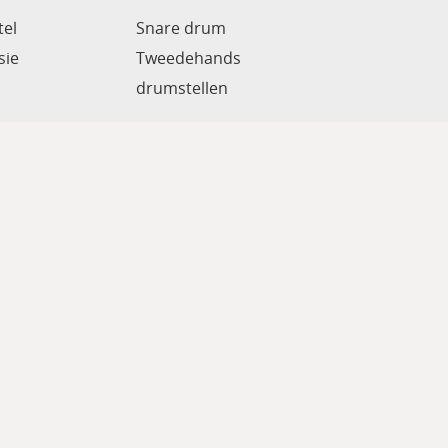
el
Snare drum
sie
Tweedehands
drumstellen
ccount
Gastenboek
Algemene voorwaarden
Privacybeleid