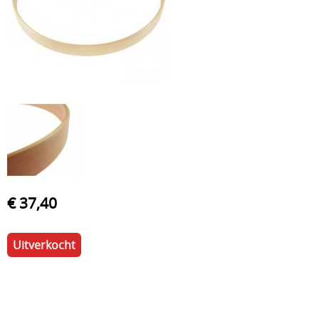
Drum hardware
Drumstokken
Drum toebehoren
Accesoires
Percussie
Tweedehands drumstellen
Uitverkoop
Cadeaubon
€ 37,40
Overig
Uitverkocht