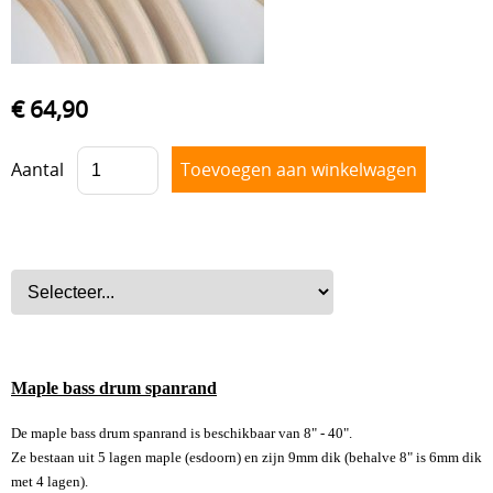
Drum hardware
Drumstokken
Drum toebehoren
€ 64,90
Accesoires
Aantal
Percussie
Tweedehands drumstellen
Uitverkoop
Cadeaubon
Overig
Maple bass drum spanrand
De maple bass drum spanrand is beschikbaar van 8" - 40".
Ze bestaan uit 5 lagen maple (esdoorn) en zijn 9mm dik (behalve 8" is 6mm dik
met 4 lagen).