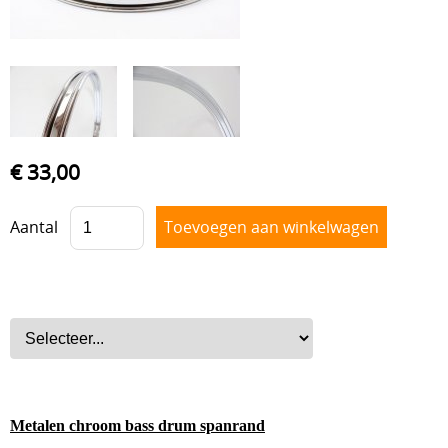
Drum hardware
Drumstokken
Drum toebehoren
Accesoires
Percussie
€ 33,00
Tweedehands drumstellen
Aantal
Uitverkoop
Cadeaubon
Overig
Metalen chroom bass drum spanrand