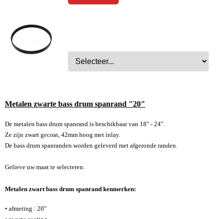
Drum hardware
Drumstokken
Drum toebehoren
Accesoires
Percussie
Tweedehands drumstellen
Metalen zwarte bass drum spanrand "20"
Uitverkoop
De metalen bass drum spanrand is beschikbaar van 18" - 24".
Ze zijn zwart gecoat, 42mm hoog met inlay.
Cadeaubon
De bass drum spanranden worden geleverd met afgeronde randen.
Overig
Gelieve uw maat te selecteren.
Metalen zwart bass drum spanrand kenmerken:
• afmeting : 20"