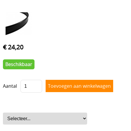
Drum hardware
Drumstokken
Drum toebehoren
Accesoires
€ 24,20
Percussie
Tweedehands drumstellen
Beschikbaar
Uitverkoop
Cadeaubon
Aantal
Overig