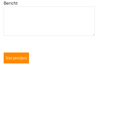
Drum hardware
Bericht
Drumstokken
Drum toebehoren
Accesoires
Percussie
Tweedehands drumstellen
Uitverkoop
Cadeaubon
Overig