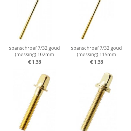
Drum hardware
Drumstokken
Drum toebehoren
Accesoires
Percussie
spanschroef 7/32 goud
spanschroef 7/32 goud
(messing) 102mm
(messing) 115mm
Tweedehands drumstellen
€ 1,38
€ 1,38
Uitverkoop
Cadeaubon
Overig