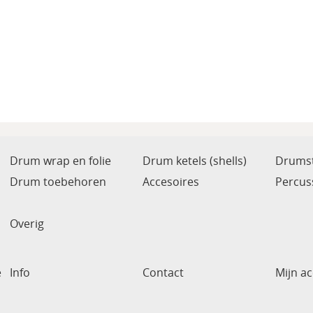
Drum wrap en folie
Drum ketels (shells)
Drumst
Drum toebehoren
Accesoires
Percus
Overig
e
Info
Contact
Mijn a