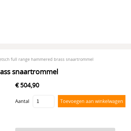
etsch full range hammered brass snaartrommel
rass snaartrommel
€ 504,90
Aantal