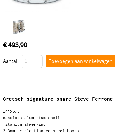
Drum hardware
Drumstokken
Drum toebehoren
Accesoires
€ 493,90
Percussie
Tweedehands drumstellen
Aantal
Uitverkoop
Cadeaubon
Overig
Gretsch signature snare Steve Ferrone
14"x6,5"
naadloos aluminium shell
Titanium afwerking
2.3mm triple flanged steel hoops