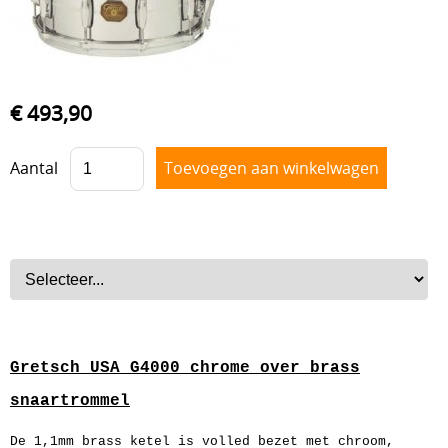
Drum hardware
Drumstokken
Drum toebehoren
€ 493,90
Accesoires
Percussie
Aantal
Tweedehands drumstellen
Uitverkoop
Cadeaubon
Overig
Gretsch USA G4000 chrome over brass
snaartrommel
De 1,1mm brass ketel is volled bezet met chroom,