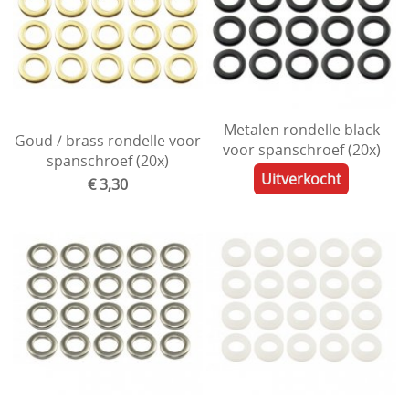
Drum hardware
Drumstokken
Drum toebehoren
Accesoires
Metalen rondelle black
Goud / brass rondelle voor
Percussie
voor spanschroef (20x)
spanschroef (20x)
Uitverkocht
Tweedehands drumstellen
€ 3,30
Uitverkoop
Cadeaubon
Overig