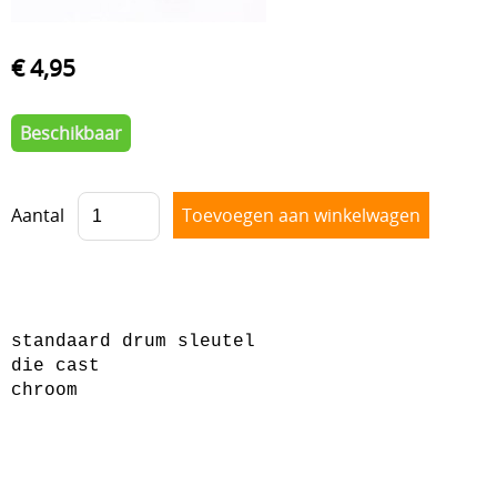
Drum hardware
Drumstokken
€ 4,95
Drum toebehoren
Beschikbaar
Accesoires
Percussie
Aantal
Tweedehands drumstellen
Uitverkoop
Cadeaubon
standaard drum sleutel
Overig
die cast
chroom